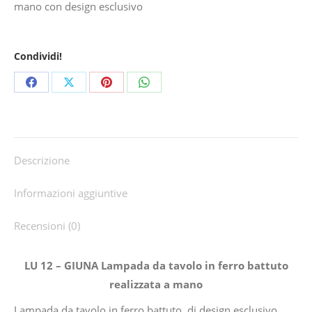
mano con design esclusivo
Condividi!
Share
Share
Share
Share
on
on
on
on
Facebook
X
Pinterest
WhatsApp
Descrizione
Informazioni aggiuntive
Recensioni (0)
LU 12 – GIUNA Lampada da tavolo in ferro battuto
realizzata a mano
Lampada da tavolo in ferro battuto, di design esclusivo,