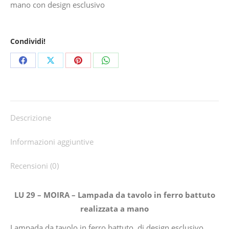
mano con design esclusivo
Condividi!
Share
Share
Share
Share
on
on
on
on
Facebook
X
Pinterest
WhatsApp
Descrizione
Informazioni aggiuntive
Recensioni (0)
LU 29 – MOIRA – Lampada da tavolo in ferro battuto
realizzata a mano
Lampada da tavolo in ferro battuto, di design esclusivo,