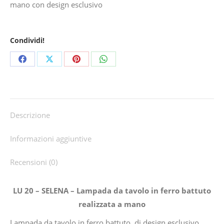
mano con design esclusivo
Condividi!
Share
Share
Share
Share
on
on
on
on
Facebook
X
Pinterest
WhatsApp
Descrizione
Informazioni aggiuntive
Recensioni (0)
LU 20 – SELENA – Lampada da tavolo in ferro battuto
realizzata a mano
Lampada da tavolo in ferro battuto, di design esclusivo,