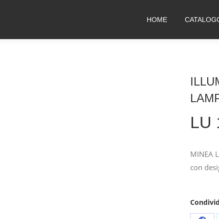
HOME
CATALOG
ILLU
LAM
LU 
MINEA La
con desi
Condivid