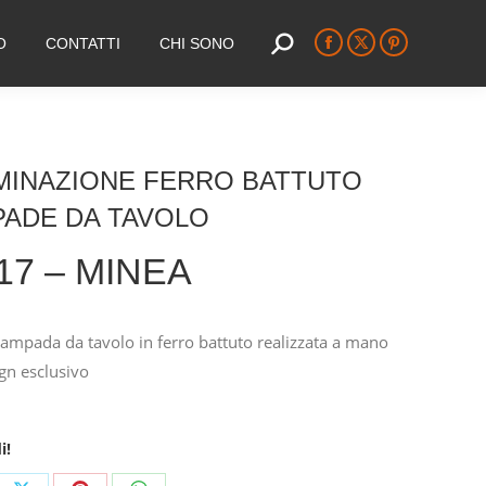
O
CONTATTI
CHI SONO
Search:
Facebook
X
Pinterest
page
page
page
opens
opens
opens
in
in
in
new
new
new
MINAZIONE FERRO BATTUTO
window
window
window
PADE DA TAVOLO
17 – MINEA
mpada da tavolo in ferro battuto realizzata a mano
gn esclusivo
i!