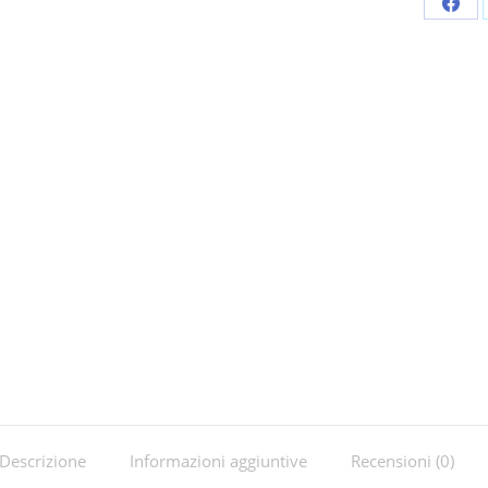
Shar
on
Fac
Descrizione
Informazioni aggiuntive
Recensioni (0)