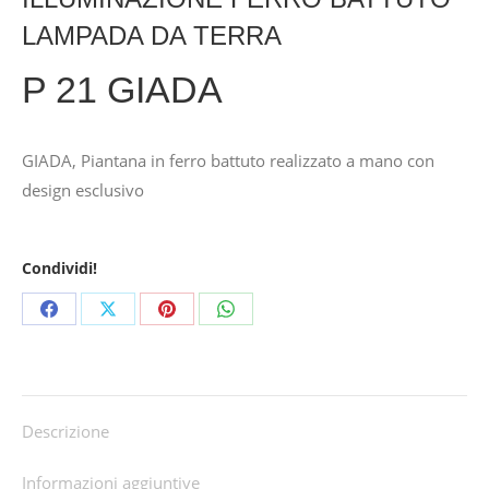
LAMPADA DA TERRA
P 21 GIADA
GIADA, Piantana in ferro battuto realizzato a mano con
design esclusivo
Condividi!
Share
Share
Share
Share
on
on
on
on
Facebook
X
Pinterest
WhatsApp
Descrizione
Informazioni aggiuntive