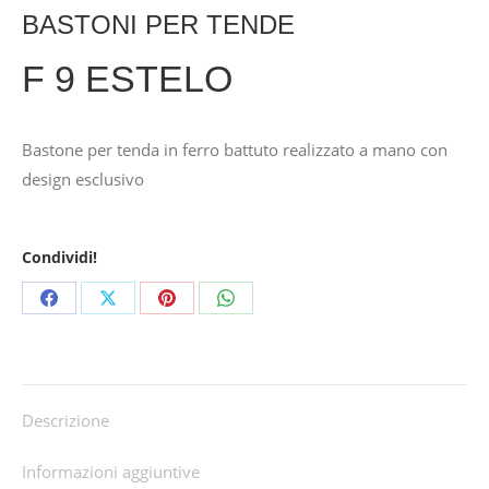
BASTONI PER TENDE
F 9 ESTELO
Bastone per tenda in ferro battuto realizzato a mano con
design esclusivo
Condividi!
Share
Share
Share
Share
on
on
on
on
Facebook
X
Pinterest
WhatsApp
Descrizione
Informazioni aggiuntive