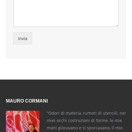
Invia
MAURO CORMANI
“Odori di materia, rumori di utensili, nei
miei occhi costruzioni di forme, le mie
mani giocavano e si sporcavano, il mio