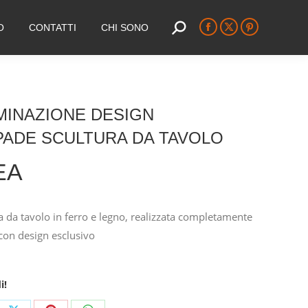
O
CONTATTI
CHI SONO
Search:
Facebook
X
Pinterest
page
page
page
opens
opens
opens
in
in
in
new
new
new
MINAZIONE DESIGN
window
window
window
PADE SCULTURA DA TAVOLO
EA
da tavolo in ferro e legno, realizzata completamente
on design esclusivo
i!