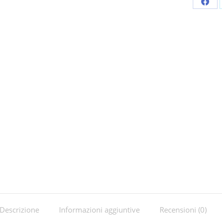
Shar
on
Fac
Descrizione
Informazioni aggiuntive
Recensioni (0)