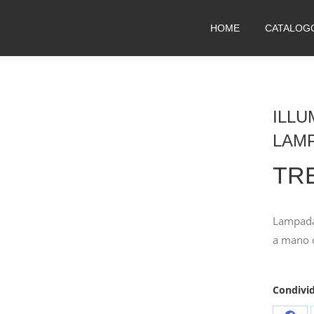
HOME
CATALOG
ILLU
LAM
TR
Lampada 
a mano c
Condivid