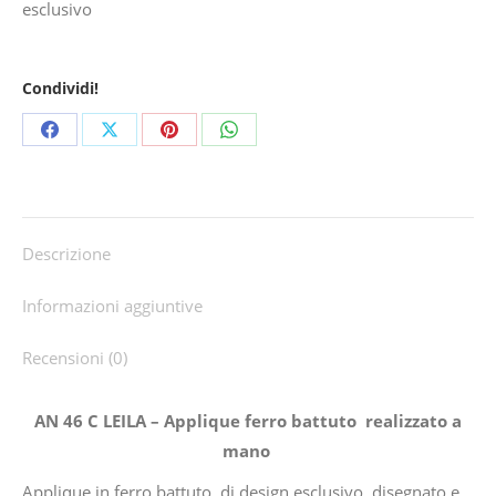
esclusivo
Condividi!
Share
Share
Share
Share
on
on
on
on
Facebook
X
Pinterest
WhatsApp
Descrizione
Informazioni aggiuntive
Recensioni (0)
AN 46 C LEILA – Applique ferro battuto realizzato a
mano
Applique in ferro battuto, di design esclusivo, disegnato e