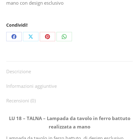
mano con design esclusivo
Condividi!
Share
Share
Share
Share
on
on
on
on
Facebook
X
Pinterest
WhatsApp
Descrizione
Informazioni aggiuntive
Recensioni (0)
LU 18 – TALNA – Lampada da tavolo in ferro battuto
realizzata a mano
Lampada da tavolo in ferro battuto, di design esclusivo,