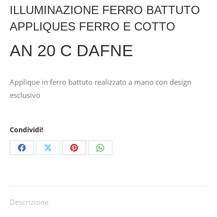
ILLUMINAZIONE FERRO BATTUTO
APPLIQUES FERRO E COTTO
AN 20 C DAFNE
Applique in ferro battuto realizzato a mano con design
esclusivo
Condividi!
Share
Share
Share
Share
on
on
on
on
Facebook
X
Pinterest
WhatsApp
Descrizione