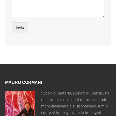
Invia
MAURO CORMANI
“Odori di materia, rumori di utensili, nei
miei occhi costruzioni di forme, le mie
mani giocavano e si sporcavano, il mio
cuore si impregnava e le immagini