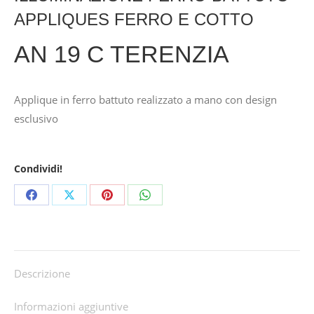
APPLIQUES FERRO E COTTO
AN 19 C TERENZIA
Applique in ferro battuto realizzato a mano con design
esclusivo
Condividi!
Share
Share
Share
Share
on
on
on
on
Facebook
X
Pinterest
WhatsApp
Descrizione
Informazioni aggiuntive