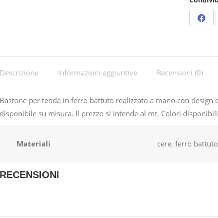
Shar
on
Fac
Descrizione
Informazioni aggiuntive
Recensioni (0)
Bastone per tenda in ferro battuto realizzato a mano con design esc
disponibile su misura. Il prezzo si intende al mt. Colori disponibili
Materiali
cere, ferro battuto
RECENSIONI