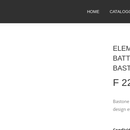
HOME
CATALOG
ELE
BAT
BAST
F 2
Bastone 
design e
Condivid