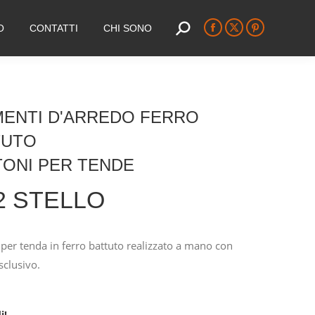
O
CONTATTI
CHI SONO
Search:
Facebook
X
Pinterest
page
page
page
opens
opens
opens
in
in
in
new
new
new
MENTI D'ARREDO FERRO
window
window
window
TUTO
ONI PER TENDE
2 STELLO
per tenda in ferro battuto realizzato a mano con
sclusivo.
i!