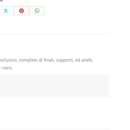
e
Share
Share
Share
on
on
on
ebook
X
Pinterest
WhatsApp
lusivo, completo di finali, supporti, ed anelli,
: nero.