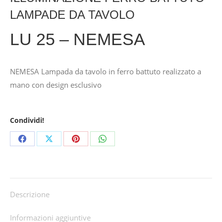
LAMPADE DA TAVOLO
LU 25 – NEMESA
NEMESA Lampada da tavolo in ferro battuto realizzato a
mano con design esclusivo
Condividi!
Share
Share
Share
Share
on
on
on
on
Facebook
X
Pinterest
WhatsApp
Descrizione
Informazioni aggiuntive